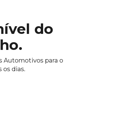
ível do
ho.
s Automotivos para o
 os dias.